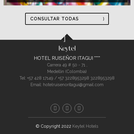
CONSULTAR TODAS
HOTEL RUISEÑOR ITAGUI
Carrera 49 # 50 - 71 ,
Medellin (
Colombia
)
Tel:
+57 428 17149 / +57 3228953298
3228953298
Email:
hotelruisenoritagui@gmail.com
© Copyright 2022
Keytel Hotels